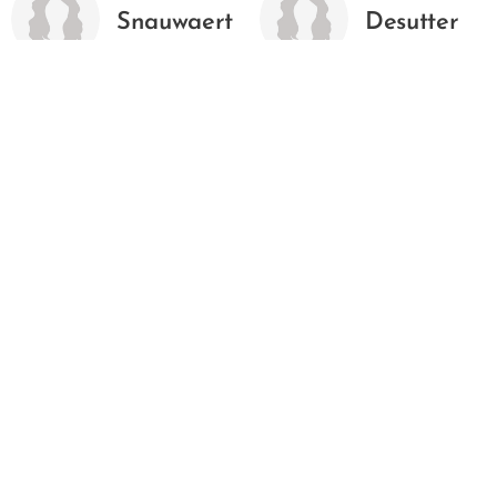
Snauwaert
Desutter
(+)
Initiator
Initiator
1e dan
2e dan
Nadine
Tijs
Spessart
Vermeulen
Initiator
Initiator
1e dan
1e dan
Franky
Dirk Billiet
Desutter
Initiator
Initiator
1e dan
1e dan
Febe