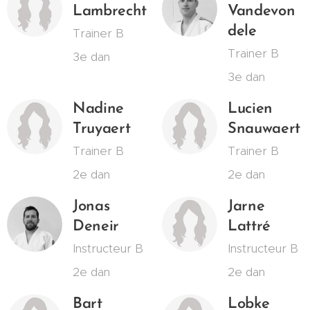
Lambrecht
Vandevon
dele
Trainer B
Trainer B
3e dan
3e dan
Nadine
Lucien
Truyaert
Snauwaert
Trainer B
Trainer B
2e dan
2e dan
Jonas
Jarne
Deneir
Lattré
Instructeur B
Instructeur B
2e dan
2e dan
Bart
Lobke